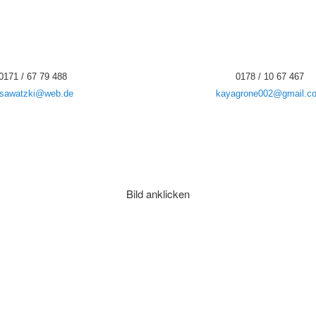
0171 / 67 79 488
0178 / 10 67 467
-sawatzki@web.de
kayagrone002@gmail.c
Bild anklicken