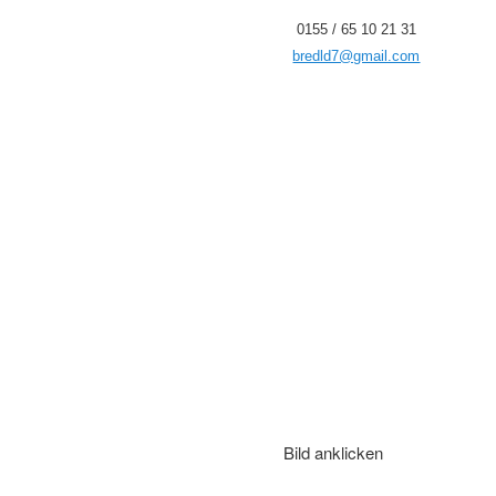
0155 / 65 10 21 31
bredld7@gmail.com
Bild anklicken