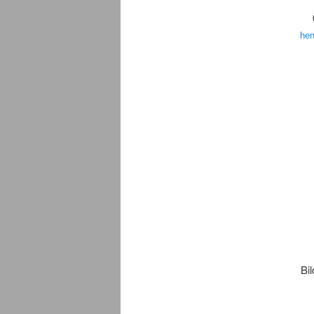
he
Bil