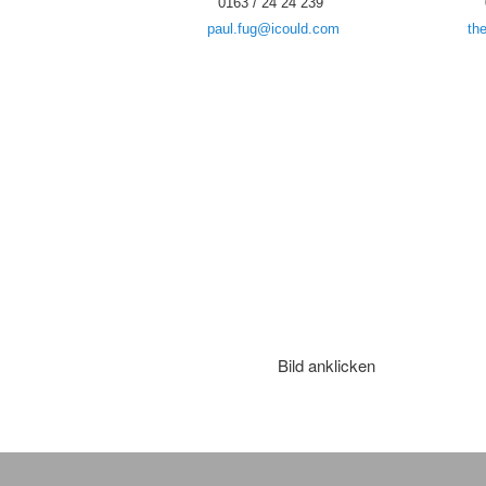
0163 / 24 24 239
paul.fug@icould.com
th
Bild anklicken